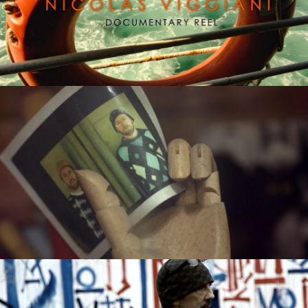
DOCUMENTARY REEL
Reproduzir vídeo
OS GEMEOS: INSIDE THE STUDIO | HENNESSY VS.
Reproduzir vídeo